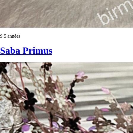
S 5 années
Saba Primus