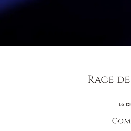
Race de
Le C
Comm