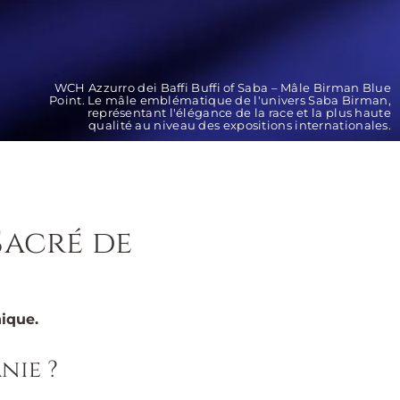
WCH Azzurro dei Baffi Buffi of Saba – Mâle Birman Blue
Point. Le mâle emblématique de l'univers Saba Birman,
représentant l'élégance de la race et la plus haute
qualité au niveau des expositions internationales.
Sacré de
ique.
nie ?