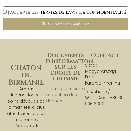
J'accepte les
termes de l'avis de confidentialité.
Je suis intéressé par
Documents
Contact
d'information
Siófok
sur les
Chaton
Magyarország
droits de
de
Email:
l'homme
Birmanie
kata@birman.hu
Informations sur la
Amour
Téléphone /
protection des
inconditionnel,
WhatsApp : +36 30
données
soins dévoués de
936 6989
la manière la plus
attentive et la plus
mignonne :
découvrez la