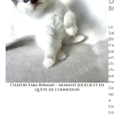
S
B
Le
Sa
Bi
n’
pa
un
ch
ch
pa
mo
Chaton Saba Birman – moment joueur et en
Ce
quête de connexion
ra
a
to
tr