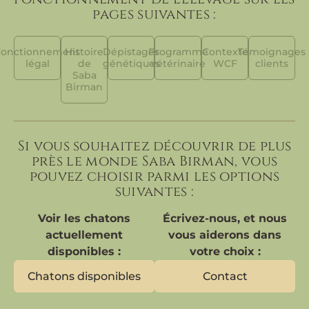
pages suivantes :
Fonctionnement
Histoire
Dépistages
Programme
Contexte
Témoignages
légal
de
génétiques
vétérinaire
WCF
clients
Saba
Birman
Si vous souhaitez découvrir de plus
près le monde Saba Birman, vous
pouvez choisir parmi les options
suivantes :
Voir les chatons
Écrivez-nous, et nous
actuellement
vous aiderons dans
disponibles :
votre choix :
Chatons disponibles
Contact