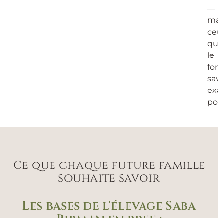
—
ma
ce
qu
le
fo
sa
ex
po
Ce que chaque future famille
souhaite savoir
Les bases de l'élevage Saba