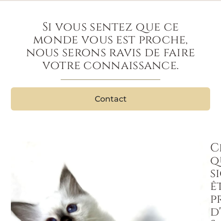
Si vous sentez que ce
monde vous est proche,
nous serons ravis de faire
votre connaissance.
Contact
C
q
s
ê
p
d