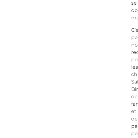
se
do
mu
C’
po
no
re
po
les
ch
Sa
Bi
de
fa
et
de
pe
po