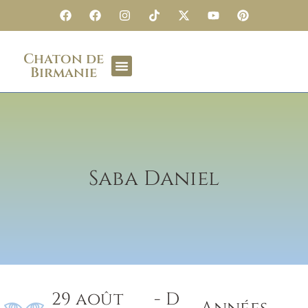
Chaton de
Birmanie
Saba Daniel
29 août
- D