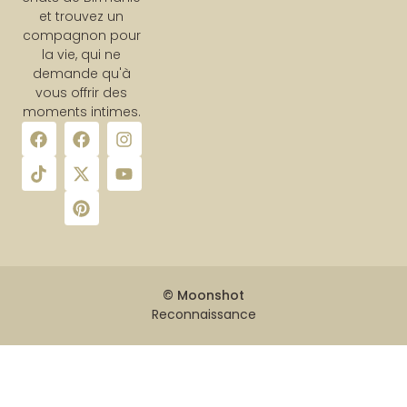
et trouvez un
compagnon pour
la vie, qui ne
demande qu'à
vous offrir des
moments intimes.
© Moonshot
Reconnaissance