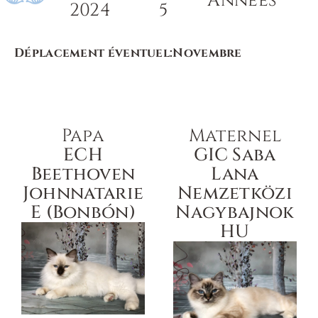
Années
2024
5
Déplacement éventuel:
Novembre
Papa
Maternel
ECH
GIC Saba
Beethoven
Lana
Johnnatarie
Nemzetközi
E (Bonbón)
Nagybajnok
HU