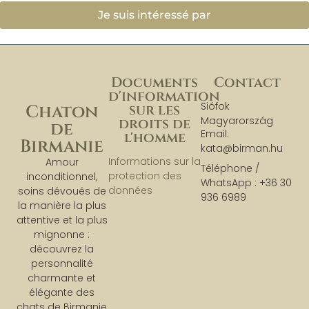
Je suis intéressé par
Documents
Contact
d'information
Siófok
sur les
Chaton
Magyarország
droits de
de
Email:
l'homme
Birmanie
kata@birman.hu
Informations sur la
Amour
Téléphone /
protection des
inconditionnel,
WhatsApp : +36 30
données
soins dévoués de
936 6989
la manière la plus
attentive et la plus
mignonne :
découvrez la
personnalité
charmante et
élégante des
chats de Birmanie