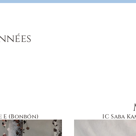
nnées
e E (Bonbón)
IC Saba K