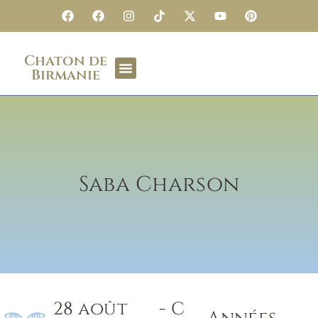
Chaton de
Birmanie
Saba Charson
28 août
- C