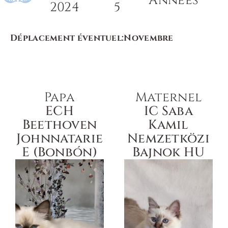
Années
2024
5
Déplacement éventuel:
Novembre
Papa
Maternel
ECH
IC Saba
Beethoven
Kamil
Johnnatarie
Nemzetközi
E (Bonbón)
Bajnok HU